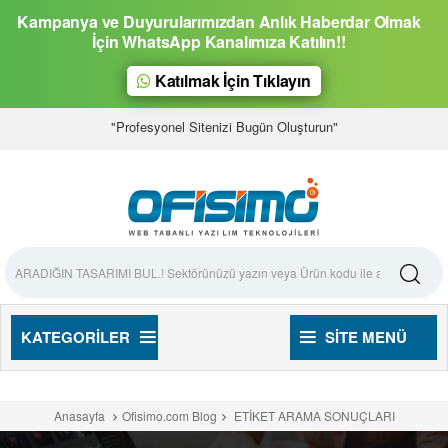
Kampanya ve Duyurularımızdan Anlık Haberdar Olmak
İçin WhatsApp Kanalımıza Katılın!!
Katılmak İçin Tıklayın
"Profesyonel Sitenizi Bugün Oluşturun"
KATEGORILER
SITE MENÜ
Anasayfa
Ofisimo.com Blog
ETİKET ARAMA SONUÇLARI