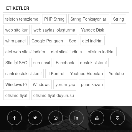
ETİKETLER
telefon temizleme
PHP String
String Fonksiyonları
String
web site kur
web sayfası oluşturma
Yandex Disk
whm panel
Google Penguen
Seo
otel indirim
otel web sitesi indirim
otel sitesi indirim
ofisimo indirim
Site İçi SEO
seo nasıl
Facebook
destek sistemi
canlı destek sistemi
İf Kontrol
Youtube Videoları
Youtube
Windows10
Windows
yorum yap
puan kazan
ofisimo fiyat
ofisimo fiyat duyurusu