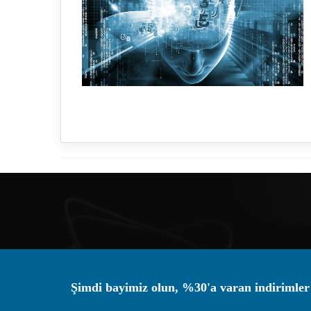
Şimdi bayimiz olun, %30'a varan indirimler