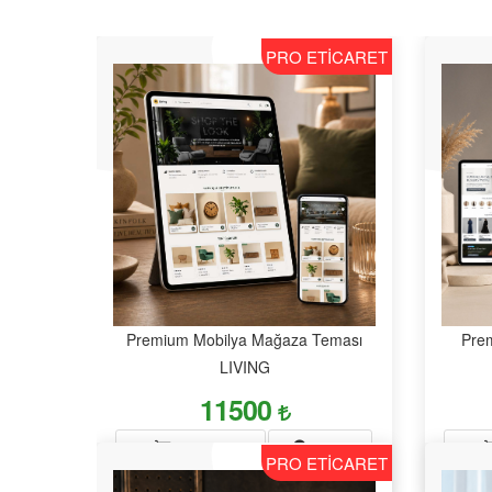
PRO ETİCARET
Premium Mobilya Mağaza Teması
Pre
LIVING
11500
DEMO
SATIN AL
PRO ETİCARET