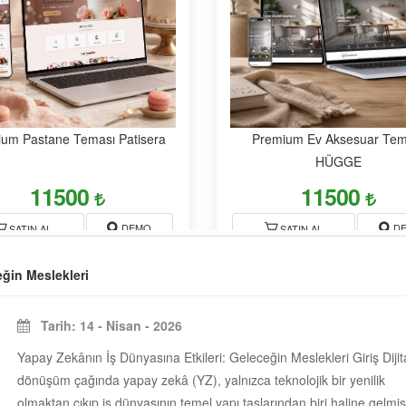
um Pastane Teması Patisera
Premium Ev Aksesuar Tem
HÜGGE
11500
11500
DEMO
D
SATIN AL
SATIN AL
eğin Meslekleri
Tarih: 14 - Nisan - 2026
Yapay Zekânın İş Dünyasına Etkileri: Geleceğin Meslekleri Giriş Dijit
dönüşüm çağında yapay zekâ (YZ), yalnızca teknolojik bir yenilik
olmaktan çıkıp iş dünyasının temel yapı taşlarından biri haline gelmişt