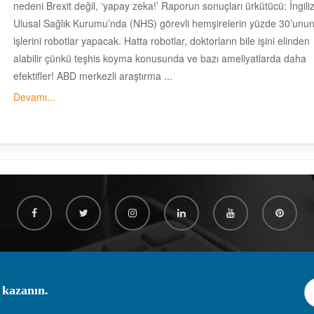
nedeni Brexit değil, ‘yapay zeka!’ Raporun sonuçları ürkütücü: İngili
Ulusal Sağlık Kurumu’nda (NHS) görevli hemşirelerin yüzde 30’unu
işlerini robotlar yapacak. Hatta robotlar, doktorların bile işini elinden
alabilir çünkü teşhis koyma konusunda ve bazı ameliyatlarda daha
efektifler! ABD merkezli araştırma ...
Devamı...
 kazanın.