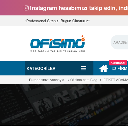
Instagram hesabımızı takip edin, indi
"Profesyonel Sitenizi Bugün Oluşturun"
Kurumsal
KATEGORILER
FİRM
Buradasınız:
Anasayfa
Ofisimo.com Blog
ETİKET ARAM