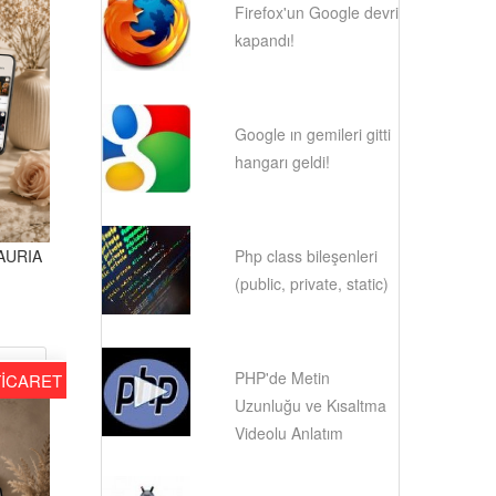
Firefox'un Google devri
kapandı!
Google ın gemileri gitti
hangarı geldi!
Php class bileşenleri
CAURIA
(public, private, static)
EMO
PHP'de Metin
TİCARET
Uzunluğu ve Kısaltma
Videolu Anlatım