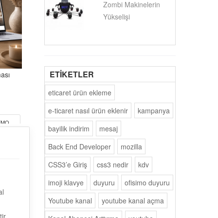
Zombi Makinelerin
Yükselişi
ETİKETLER
ası
eticaret ürün ekleme
e-ticaret nasıl ürün eklenir
kampanya
EMO
bayilik indirim
mesaj
Back End Developer
mozilla
CSS3’e Giriş
css3 nedir
kdv
imoji klavye
duyuru
ofisimo duyuru
al
Youtube kanal
youtube kanal açma
ir.