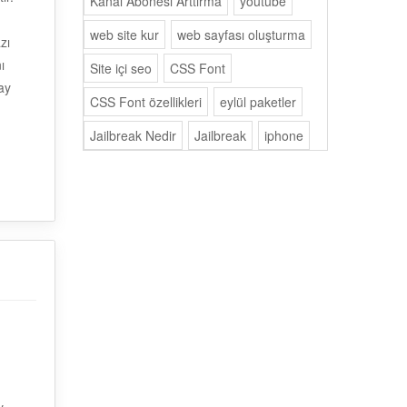
Kanal Abonesi Arttırma
youtube
web site kur
web sayfası oluşturma
zı
ı
Site içi seo
CSS Font
ay
CSS Font özellikleri
eylül paketler
Jailbreak Nedir
Jailbreak
iphone