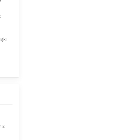
y
e
işki
hız