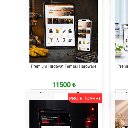
Premium Hırdavat Teması Hardware
Prem
11500
DEMO
SATIN AL
PRO ETİCARET