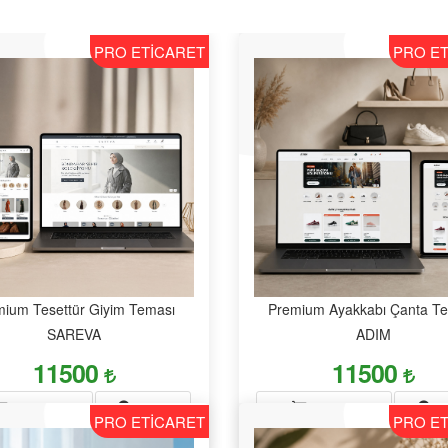
PRO ETİCARET
PRO E
mium Tesettür Giyim Teması
Premium Ayakkabı Çanta T
SAREVA
ADIM
11500
11500
DEMO
D
SATIN AL
SATIN AL
PRO ETİCARET
PRO E