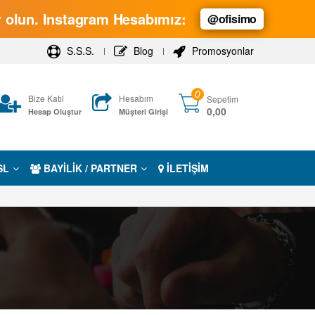
ar olun. Instagram Hesabımız:
@ofisimo
S.S.S.
Blog
Promosyonlar
0
Bize Katıl
Hesabım
Sepetim
0,00
Hesap Oluştur
Müşteri Girişi
SL
BAYİLİK / PARTNER
İLETİŞİM