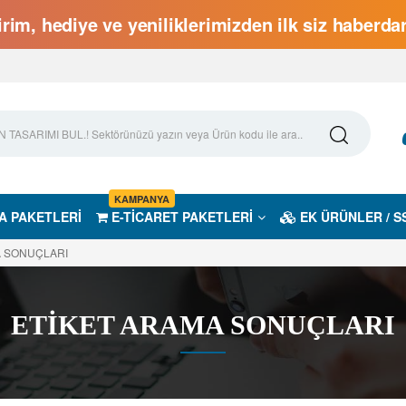
rim, hediye ve yeniliklerimizden ilk siz haberd
KAMPANYA
A PAKETLERİ
E-TİCARET PAKETLERİ
EK ÜRÜNLER / S
A SONUÇLARI
ETİKET ARAMA SONUÇLARI