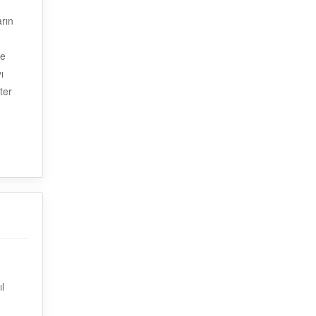
arın
ne
ı
ter
l