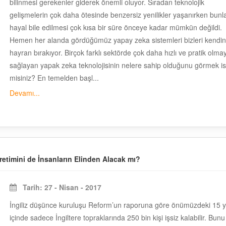
bilinmesi gerekenler giderek önemli oluyor. Sıradan teknolojik
gelişmelerin çok daha ötesinde benzersiz yenilikler yaşanırken bunl
hayal bile edilmesi çok kısa bir süre önceye kadar mümkün değildi.
Hemen her alanda gördüğümüz yapay zeka sistemleri bizleri kendi
hayran bırakıyor. Birçok farklı sektörde çok daha hızlı ve pratik olmay
sağlayan yapak zeka teknolojisinin nelere sahip olduğunu görmek is
misiniz? En temelden başl...
Devamı...
etimini de İnsanların Elinden Alacak mı?
Tarih: 27 - Nisan - 2017
İngiliz düşünce kuruluşu Reform’un raporuna göre önümüzdeki 15 yı
içinde sadece İngiltere topraklarında 250 bin kişi işsiz kalabilir. Bunu