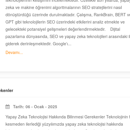
teknolojilerinin kesişimini incelemektedir. Özellikle son yıllarda, yapa
zeka ve makine öğrenimi algoritmalarının SEO stratejilerini nasıl
dönüştürdüğü üzerinde durulmaktadır. Çalışma, RankBrain, BERT v
GPT gibi teknolojilerin SEO üzerindeki etkilerini analiz etmekte ve
gelecekteki potansiyel gelişmeleri değerlendirmektedir. Dijital
pazarlama dünyasında, SEO ve yapay zeka teknolojileri arasındaki il
giderek derinleşmektedir. Google'ı...
Devamı...
ekenler
Tarih: 06 - Ocak - 2025
Yapay Zeka Teknolojisi Hakkında Bilinmesi Gerekenler Teknolojinin 
kesmeden ilerlediği yüzyılımızda yapay zeka teknolojisi hakkında