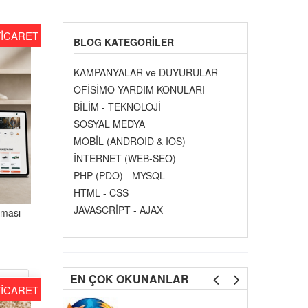
TİCARET
BLOG KATEGORILER
KAMPANYALAR ve DUYURULAR
OFİSİMO YARDIM KONULARI
BİLİM - TEKNOLOJİ
SOSYAL MEDYA
MOBİL (ANDROID & IOS)
İNTERNET (WEB-SEO)
PHP (PDO) - MYSQL
HTML - CSS
JAVASCRİPT - AJAX
eması
EN ÇOK OKUNANLAR
EMO
TİCARET