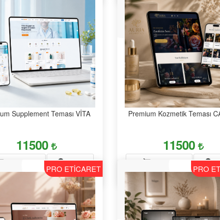
ium Supplement Teması VİTA
Premium Kozmetik Teması 
11500
11500
DEMO
D
SATIN AL
SATIN AL
PRO ETİCARET
PRO E