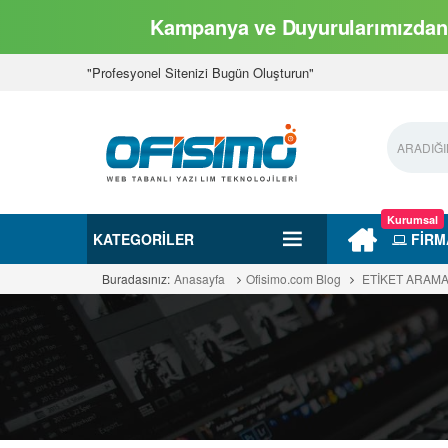
Kampanya ve Duyurularımızdan 
"Profesyonel Sitenizi Bugün Oluşturun"
Kurumsal
KATEGORILER
FİRM
Buradasınız:
Anasayfa
Ofisimo.com Blog
ETİKET ARAM