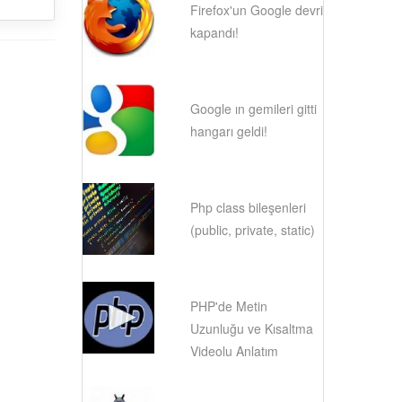
Firefox'un Google devri
kapandı!
Google ın gemileri gitti
hangarı geldi!
Php class bileşenleri
(public, private, static)
PHP'de Metin
Uzunluğu ve Kısaltma
Videolu Anlatım