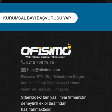
KURUMSAL BAYİ BAŞVURUSU YAP
0212 706 78 75
bilgi@ofisimo.com
Firmamız BTK (Bilgi Teknoloji ve İletişim
Kurumu) Onaylı Ticari Amaçlı Hizmet
Veren Yer Sağlayıcı Firmasıdır.
Sitemizdeki tüm yazılımlar firmamızın
deneyimli ekibi tarafından
hazırlanmaktadır.