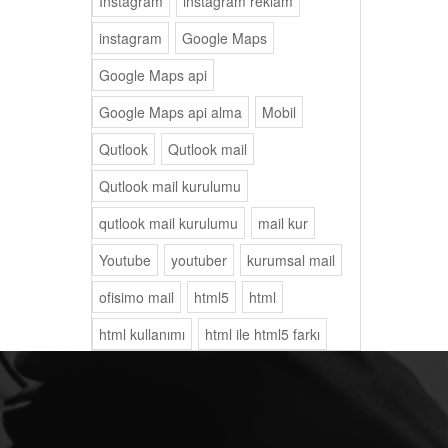
Instagram
instagram reklam
instagram
Google Maps
Google Maps api
Google Maps api alma
Mobil
Qutlook
Qutlook mail
Qutlook mail kurulumu
qutlook mail kurulumu
mail kur
Youtube
youtuber
kurumsal mail
ofisimo mail
html5
html
html kullanımı
html ile html5 farkı