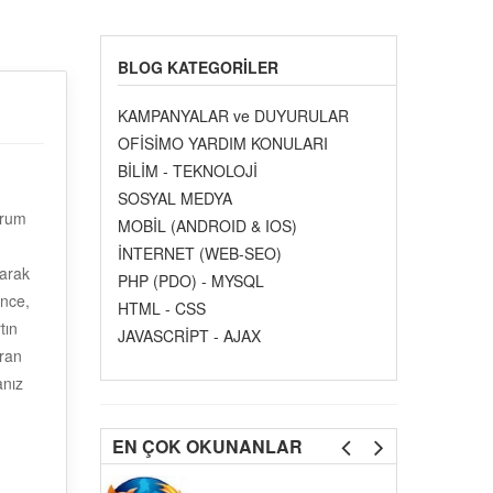
BLOG KATEGORILER
KAMPANYALAR ve DUYURULAR
OFİSİMO YARDIM KONULARI
BİLİM - TEKNOLOJİ
SOSYAL MEDYA
orum
MOBİL (ANDROID & IOS)
İNTERNET (WEB-SEO)
larak
PHP (PDO) - MYSQL
önce,
HTML - CSS
tın
JAVASCRİPT - AJAX
kran
anız
EN ÇOK OKUNANLAR