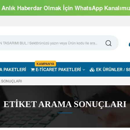
Anlık Haberdar Olmak İçin WhatsApp Kanalımıza
KAMPANYA
A PAKETLERİ
E-TİCARET PAKETLERİ
EK ÜRÜNLER / S
A SONUÇLARI
ETİKET ARAMA SONUÇLARI