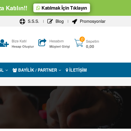
 Katılın!!
Katılmak İçin Tıklayın
S.S.S.
Blog
Promosyonlar
0
Bize Katıl
Hesabım
Sepetim
0,00
Hesap Oluştur
Müşteri Girişi
SL
BAYİLİK / PARTNER
İLETİŞİM