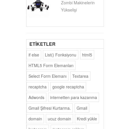
Zombi Makinelerin
Yükselişi
ETİKETLER
if else
List() Fonksiyonu
html5
HTML5 Form Elemanları
Select Form Elemanı
Textarea
recaptcha
google recaptcha
Adwords
internetten para kazanma
Gmail Şifresi Kurtarma.
Gmail
domain
ucuz domain
Kredi yükle