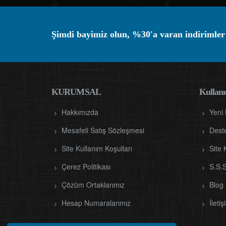
Şimdi bayimiz olun, %30'a varan indirimler
KURUMSAL
Kullanıc
Hakkımızda
Yeni
Mesafeli Satış Sözleşmesi
Dest
Site Kullanım Koşulları
Site 
Çerez Politikası
S.S.S
Çözüm Ortaklarımız
Blog
Hesap Numaralarımız
İletiş