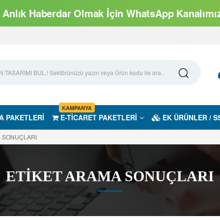
Anlık Haberdar Olmak İçin WhatsApp Kanalımıza
KAMPANYA
A PAKETLERİ
E-TİCARET PAKETLERİ
EK ÜRÜNLER / S
A SONUÇLARI
ETİKET ARAMA SONUÇLARI