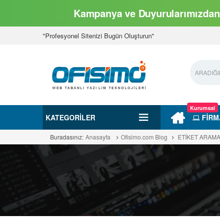
Kampanya ve Duyurularımızdan 
"Profesyonel Sitenizi Bugün Oluşturun"
Kurumsal
KATEGORILER
FİRM
Buradasınız:
Anasayfa
Ofisimo.com Blog
ETİKET ARAM