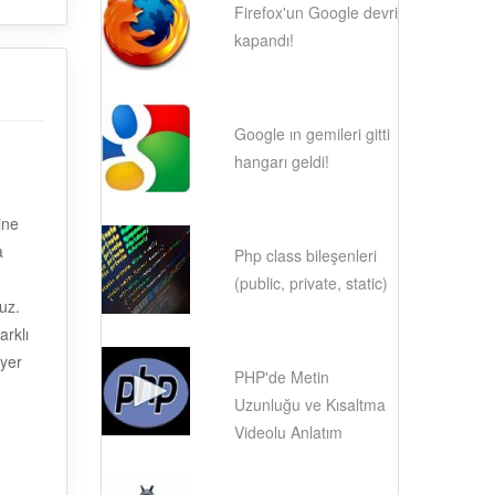
Firefox'un Google devri
kapandı!
Google ın gemileri gitti
hangarı geldi!
ine
a
Php class bileşenleri
(public, private, static)
ruz.
arklı
 yer
PHP'de Metin
Uzunluğu ve Kısaltma
Videolu Anlatım