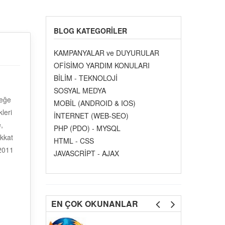
BLOG KATEGORILER
KAMPANYALAR ve DUYURULAR
OFİSİMO YARDIM KONULARI
BİLİM - TEKNOLOJİ
SOSYAL MEDYA
teğe
MOBİL (ANDROID & IOS)
kleri
İNTERNET (WEB-SEO)
,
PHP (PDO) - MYSQL
ikkat
HTML - CSS
 2011
JAVASCRİPT - AJAX
0
EN ÇOK OKUNANLAR