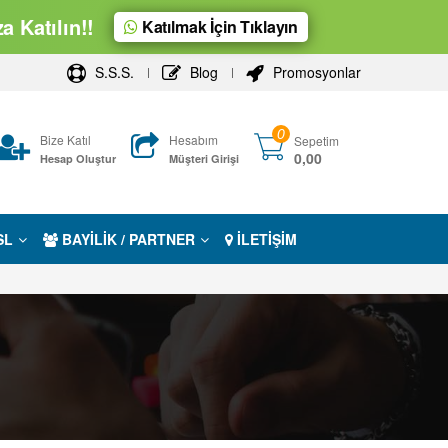
 Katılın!!
Katılmak İçin Tıklayın
S.S.S.
Blog
Promosyonlar
0
Bize Katıl
Hesabım
Sepetim
0,00
Hesap Oluştur
Müşteri Girişi
SL
BAYİLİK / PARTNER
İLETİŞİM