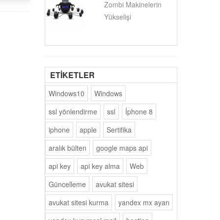
Zombi Makinelerin
Yükselişi
ETİKETLER
Windows10
Windows
ssl yönlendirme
ssl
İphone 8
iphone
apple
Sertifika
aralık bülten
google maps api
api key
api key alma
Web
Güncelleme
avukat sitesi
avukat sitesi kurma
yandex mx ayarı