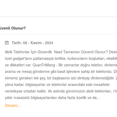
Güvenli Olunur?
Tarih: 08 - Kasim - 2024
Akıllı Telefonlar İçin Güvenlik Nasıl Tamamen Güvenli Olunur? Des
özel gadget'ların patlamasıyla birlikte, kullanıcıların boşlukları, eksikli
ve dikkatleri var. QuanTriMang - Bir zamanlar doğru telefon, dinleme
arama ve mesaj gönderme gibi basit işlevlere sahip bir telefondu. D
etmeniz gereken tek şey, bir başkasının sizi dinleyip dinlemediğidir.
yılına kadar, bilgisayarlar ve telefonlar arasındaki eski mesafeler
neredeyse ortadan kalktı. Ve aslında günümüzün akıllı telefonları, 1
yıldır masaüstü bilgisayarlardan daha fazla özellik ve da...
Devamı...