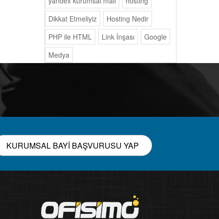
yandex kurumsal mail
hosting
Dikkat Etmeliyiz
Hosting Nedir
PHP ile HTML
Link İnşası
Google
Medya
KURUMSAL BAYİ BAŞVURUSU YAP