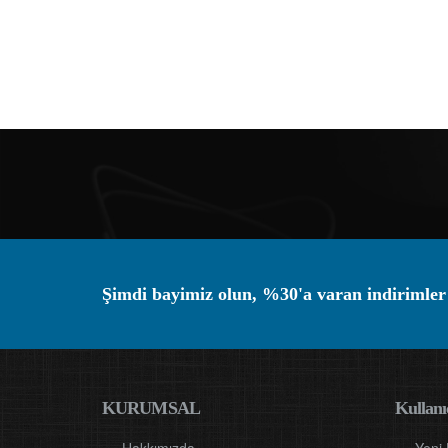
Şimdi bayimiz olun, %30'a varan indirimler
KURUMSAL
Kullanıc