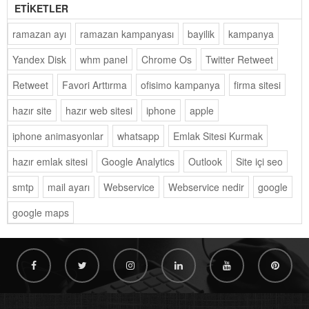
ETİKETLER
ramazan ayı
ramazan kampanyası
bayilik
kampanya
Yandex Disk
whm panel
Chrome Os
Twitter Retweet
Retweet
Favori Arttırma
ofisimo kampanya
firma sitesi
hazır site
hazır web sitesi
iphone
apple
iphone animasyonlar
whatsapp
Emlak Sitesi Kurmak
hazır emlak sitesi
Google Analytics
Outlook
Site içi seo
smtp
mail ayarı
Webservice
Webservice nedir
google
google maps