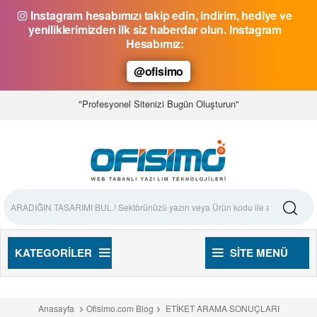
Instagram hesabımızı takip edin, indirim, hediye ve
yeniliklerimizden ilk siz haberdar olun. Instagram
Hesabımız:
@ofisimo
"Profesyonel Sitenizi Bugün Oluşturun"
KATEGORILER
SITE MENÜ
Anasayfa
Ofisimo.com Blog
ETİKET ARAMA SONUÇLARI