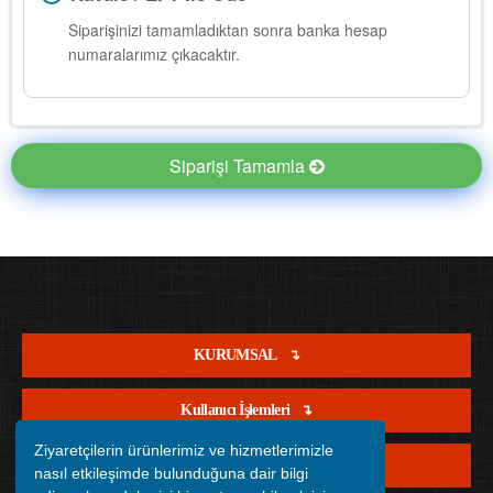
Siparişinizi tamamladıktan sonra banka hesap
numaralarımız çıkacaktır.
Siparişi Tamamla
KURUMSAL
Kullanıcı İşlemleri
Ziyaretçilerin ürünlerimiz ve hizmetlerimizle
Satış İşlemleri
nasıl etkileşimde bulunduğuna dair bilgi