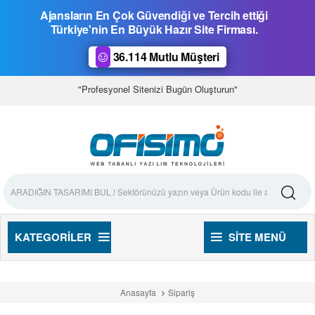
Ajansların En Çok Güvendiği ve Tercih ettiği
Türkiye'nin En Büyük Hazır Site Firması.
36.114 Mutlu Müşteri
"Profesyonel Sitenizi Bugün Oluşturun"
KATEGORILER
SITE MENÜ
Anasayfa
Sipariş