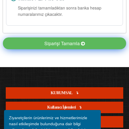
Siparişinizi tamamladıktan sonra banka hesap
numaralarımız çıkacaktır.
Siparişi Tamamla
KURUMSAL
Kullanıcı İşlemleri
Ziyaretçilerin ürünlerimiz ve hizmetlerimizle
Satış İşlemleri
nasıl etkileşimde bulunduğuna dair bilgi