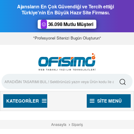
Ajansların En Çok Güvendiği ve Tercih ettiği
Türkiye'nin En Büyük Hazır Site Firması.
36.098 Mutlu Müşteri
"Profesyonel Sitenizi Bugün Oluşturun"
KATEGORILER
SITE MENÜ
Anasayfa
Sipariş