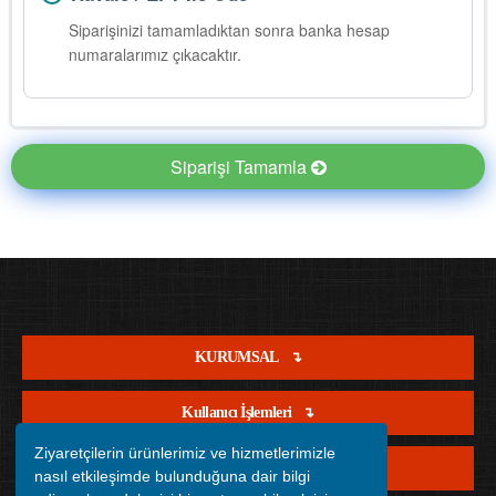
Siparişinizi tamamladıktan sonra banka hesap
numaralarımız çıkacaktır.
Siparişi Tamamla
KURUMSAL
Kullanıcı İşlemleri
Ziyaretçilerin ürünlerimiz ve hizmetlerimizle
Satış İşlemleri
nasıl etkileşimde bulunduğuna dair bilgi