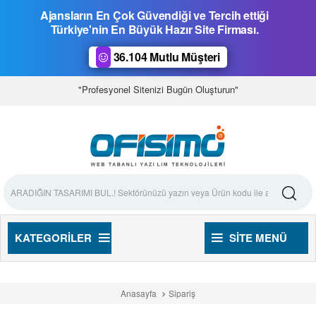
Ajansların En Çok Güvendiği ve Tercih ettiği
Türkiye'nin En Büyük Hazır Site Firması.
36.104 Mutlu Müşteri
"Profesyonel Sitenizi Bugün Oluşturun"
KATEGORILER
SITE MENÜ
Anasayfa
Sipariş