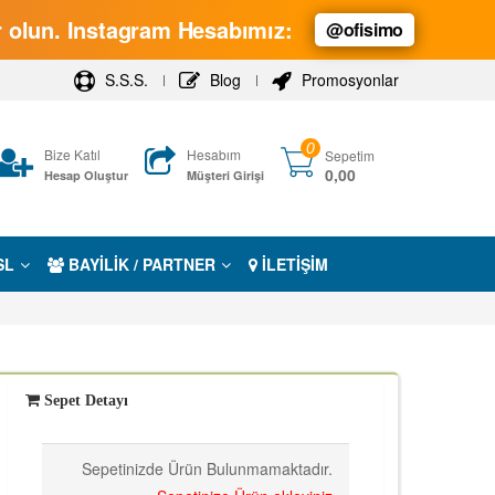
ar olun. Instagram Hesabımız:
@ofisimo
S.S.S.
Blog
Promosyonlar
0
Bize Katıl
Hesabım
Sepetim
0,00
Hesap Oluştur
Müşteri Girişi
SL
BAYİLİK / PARTNER
İLETİŞİM
Sepet Detayı
Sepetinizde Ürün Bulunmamaktadır.