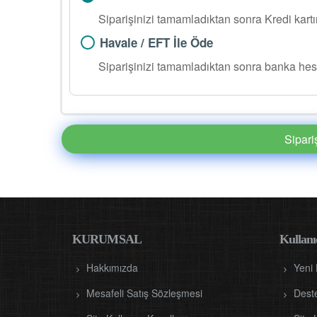
Siparişinizi tamamladıktan sonra Kredi kart
Havale / EFT İle Öde
Siparişinizi tamamladıktan sonra banka hes
Sipar
KURUMSAL
Kullanıc
Hakkımızda
Yeni
Mesafeli Satış Sözleşmesi
Dest