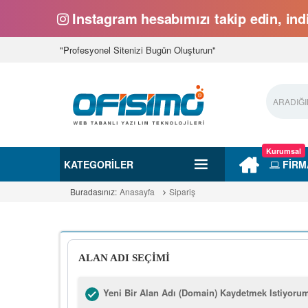
Instagram hesabımızı takip edin, indi
"Profesyonel Sitenizi Bugün Oluşturun"
Kurumsal
KATEGORILER
FİRM
Buradasınız:
Anasayfa
Sipariş
ALAN ADI SEÇİMİ
Yeni Bir Alan Adı (Domain) Kaydetmek Istiyoru