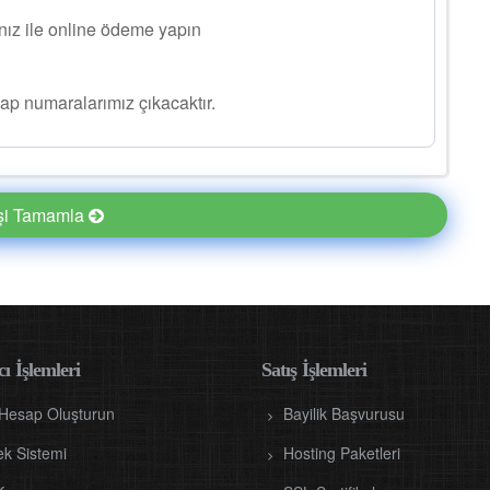
ınız ile online ödeme yapın
ap numaralarımız çıkacaktır.
işi Tamamla
ı İşlemleri
Satış İşlemleri
 Hesap Oluşturun
Bayilik Başvurusu
ek Sistemi
Hosting Paketleri