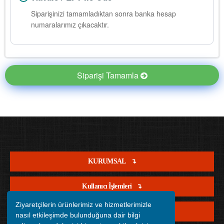
Siparişinizi tamamladıktan sonra banka hesap
numaralarımız çıkacaktır.
Siparişi Tamamla
KURUMSAL
Kullanıcı İşlemleri
Ziyaretçilerin ürünlerimiz ve hizmetlerimizle
Satış İşlemleri
nasıl etkileşimde bulunduğuna dair bilgi