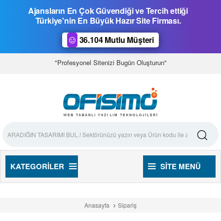
Ajansların En Çok Güvendiği ve Tercih ettiği
Türkiye'nin En Büyük Hazır Site Firması.
36.104 Mutlu Müşteri
"Profesyonel Sitenizi Bugün Oluşturun"
KATEGORILER
SITE MENÜ
Anasayfa
Sipariş