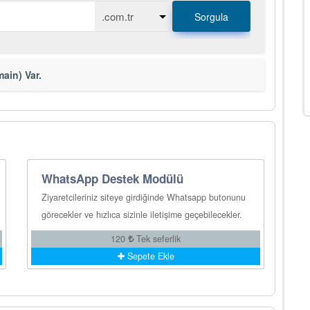
Sorgula
ain) Var.
WhatsApp Destek Modülü
Ziyaretcileriniz siteye girdiğinde Whatsapp butonunu
görecekler ve hızlıca sizinle iletişime geçebilecekler.
120
Tek seferlik
Sepete Ekle