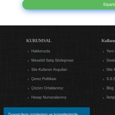
Sipar
KURUMSAL
Kullanıc
Hakkımızda
Yeni
Mesafeli Satış Sözleşmesi
Dest
Site Kullanım Koşulları
Site 
Çerez Politikası
S.S.S
Çözüm Ortaklarımız
Blog
Hesap Numaralarımız
İletiş
Ziyaretçilerin ürünlerimiz ve hizmetlerimizle