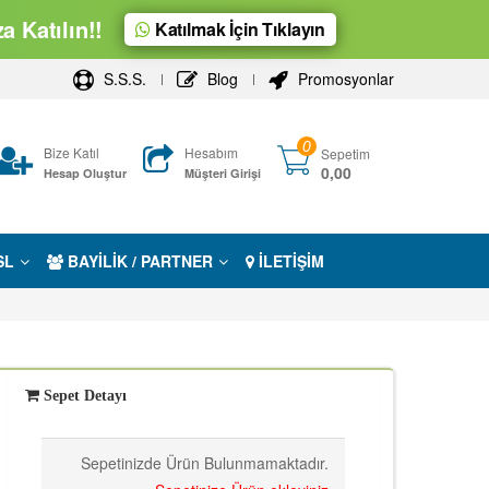
 Katılın!!
Katılmak İçin Tıklayın
S.S.S.
Blog
Promosyonlar
0
Bize Katıl
Hesabım
Sepetim
0,00
Hesap Oluştur
Müşteri Girişi
SL
BAYİLİK / PARTNER
İLETİŞİM
Sepet Detayı
Sepetinizde Ürün Bulunmamaktadır.