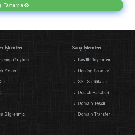
işi Tamamla
ı İşlemleri
Satış İşlemleri
 Hesap Oluşturun
Bayilik Başvurusu
ek Sistemi
Hosting Paketleri
Kur
SSL Sertifikaları
.
Destek Paketleri
Domain Tescil
im Bilgilerimiz
Domain Transfer