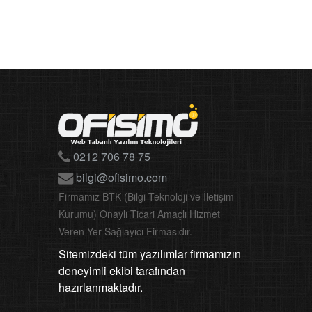
0212 706 78 75
bilgi@ofisimo.com
Firmamız BTK (Bilgi Teknoloji ve İletişim
Kurumu) Onaylı Ticari Amaçlı Hizmet
Veren Yer Sağlayıcı Firmasıdır.
Sitemizdeki tüm yazılımlar firmamızın
deneyimli ekibi tarafından
hazırlanmaktadır.