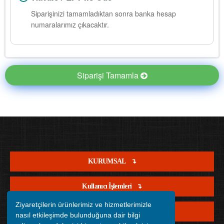
Siparişinizi tamamladıktan sonra banka hesap
numaralarımız çıkacaktır.
Siparişi Tamamla
KURUMSAL
Kullanıcı İşlemleri
Ziyaretçilerin ürünlerimiz ve hizmetlerimizle
Satış İşlemleri
nasıl etkileşimde bulunduğuna dair bilgi