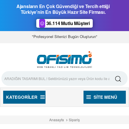
Ajansların En Çok Güvendiği ve Tercih ettiği
Türkiye'nin En Büyük Hazır Site Firması.
36.114 Mutlu Müşteri
"Profesyonel Sitenizi Bugün Oluşturun"
KATEGORILER
SITE MENÜ
Anasayfa
Sipariş