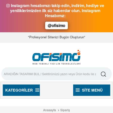
Instagram hesabımızı takip edin, indirim, hediye ve
yeniliklerimizden ilk siz haberdar olun. Instagram
Hesabımız:
@ofisimo
"Profesyonel Sitenizi Bugün Oluşturun"
KATEGORILER
SITE MENÜ
Anasayfa
Sipariş