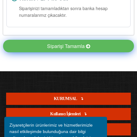
Siparişinizi tamamladıktan sonra banka hesap
numaralarımız çıkacaktır.
Siparişi Tamamla
KURUMSAL
Kullanıcı İşlemleri
Ziyaretçilerin ürünlerimiz ve hizmetlerimizle
Satış İşlemleri
nasıl etkileşimde bulunduğuna dair bilgi