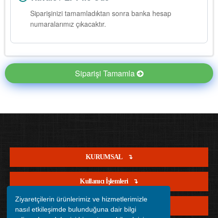
Siparişinizi tamamladıktan sonra banka hesap
numaralarımız çıkacaktır.
Siparişi Tamamla
KURUMSAL
Kullanıcı İşlemleri
Ziyaretçilerin ürünlerimiz ve hizmetlerimizle
Satış İşlemleri
nasıl etkileşimde bulunduğuna dair bilgi