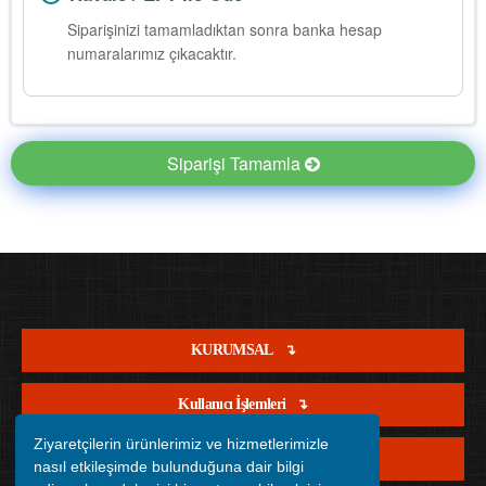
Siparişinizi tamamladıktan sonra banka hesap
numaralarımız çıkacaktır.
Siparişi Tamamla
KURUMSAL
Kullanıcı İşlemleri
Ziyaretçilerin ürünlerimiz ve hizmetlerimizle
Satış İşlemleri
nasıl etkileşimde bulunduğuna dair bilgi