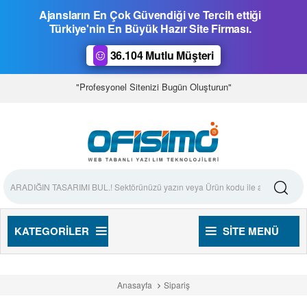
Ajansların En Çok Güvendiği ve Tercih ettiği
Türkiye'nin En Büyük Hazır Site Firması.
36.104 Mutlu Müşteri
"Profesyonel Sitenizi Bugün Oluşturun"
KATEGORILER
SITE MENÜ
Anasayfa
Sipariş