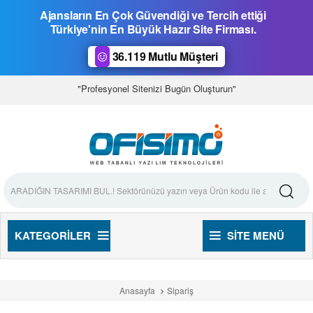
Ajansların En Çok Güvendiği ve Tercih ettiği
Türkiye'nin En Büyük Hazır Site Firması.
36.119 Mutlu Müşteri
"Profesyonel Sitenizi Bugün Oluşturun"
KATEGORILER
SITE MENÜ
Anasayfa
Sipariş