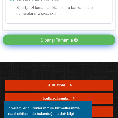
Siparişinizi tamamladıktan sonra banka hesap
numaralarımız çıkacaktır.
Siparişi Tamamla
KURUMSAL
Kullanıcı İşlemleri
Ziyaretçilerin ürünlerimiz ve hizmetlerimizle
Satış İşlemleri
nasıl etkileşimde bulunduğuna dair bilgi