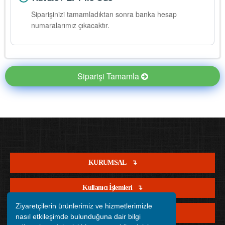
Siparişinizi tamamladıktan sonra banka hesap
numaralarımız çıkacaktır.
Siparişi Tamamla
KURUMSAL
Kullanıcı İşlemleri
Ziyaretçilerin ürünlerimiz ve hizmetlerimizle
Satış İşlemleri
nasıl etkileşimde bulunduğuna dair bilgi