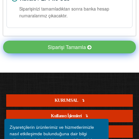
Siparişinizi tamamladıktan sonra banka hesap
numaralarımız çıkacaktır.
Siparişi Tamamla
KURUMSAL
Kullanıcı İşlemleri
Ziyaretçilerin ürünlerimiz ve hizmetlerimizle
Satış İşlemleri
nasıl etkileşimde bulunduğuna dair bilgi