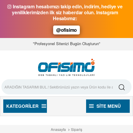
Instagram hesabımızı takip edin, indirim, hediye ve
yeniliklerimizden ilk siz haberdar olun. Instagram
Hesabımız:
@ofisimo
"Profesyonel Sitenizi Bugün Oluşturun"
KATEGORILER
SITE MENÜ
Anasayfa
Sipariş