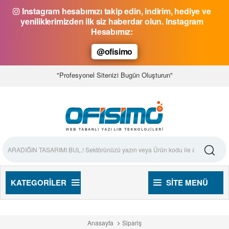
Instagram hesabımızı takip edin, indirim, hediye ve
yeniliklerimizden ilk siz haberdar olun. Instagram
Hesabımız:
@ofisimo
"Profesyonel Sitenizi Bugün Oluşturun"
KATEGORILER
SITE MENÜ
Anasayfa
Sipariş