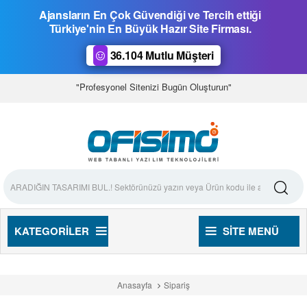
Ajansların En Çok Güvendiği ve Tercih ettiği
Türkiye'nin En Büyük Hazır Site Firması.
36.104 Mutlu Müşteri
"Profesyonel Sitenizi Bugün Oluşturun"
KATEGORILER
SITE MENÜ
Anasayfa
Sipariş