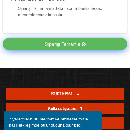
Siparişinizi tamamladıktan sonra banka hesap
numaralarımız çıkacaktır.
Siparişi Tamamla
KURUMSAL
Kullanıcı İşlemleri
Ziyaretçilerin ürünlerimiz ve hizmetlerimizle
Satış İşlemleri
nasıl etkileşimde bulunduğuna dair bilgi