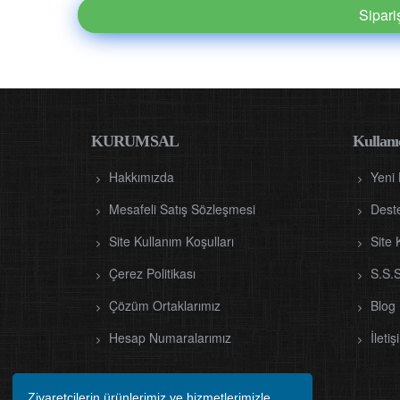
Sipar
KURUMSAL
Kullanıc
Hakkımızda
Yeni
Mesafeli Satış Sözleşmesi
Dest
Site Kullanım Koşulları
Site 
Çerez Politikası
S.S.S
Çözüm Ortaklarımız
Blog
Hesap Numaralarımız
İletiş
Ziyaretçilerin ürünlerimiz ve hizmetlerimizle