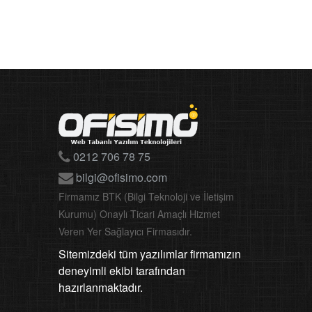
0212 706 78 75
bilgi@ofisimo.com
Firmamız BTK (Bilgi Teknoloji ve İletişim
Kurumu) Onaylı Ticari Amaçlı Hizmet
Veren Yer Sağlayıcı Firmasıdır.
Sitemizdeki tüm yazılımlar firmamızın
deneyimli ekibi tarafından
hazırlanmaktadır.