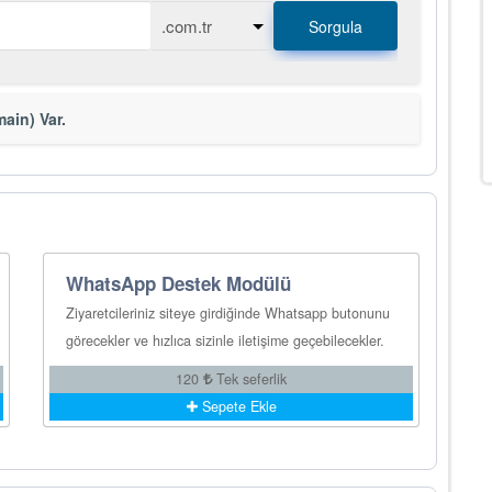
Sorgula
ain) Var.
WhatsApp Destek Modülü
Ziyaretcileriniz siteye girdiğinde Whatsapp butonunu
görecekler ve hızlıca sizinle iletişime geçebilecekler.
120
Tek seferlik
Sepete Ekle