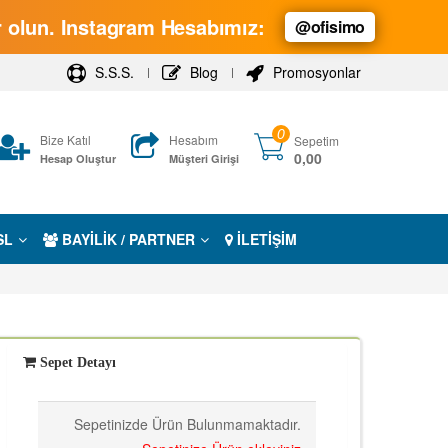
ar olun. Instagram Hesabımız:
@ofisimo
S.S.S.
Blog
Promosyonlar
0
Bize Katıl
Hesabım
Sepetim
0,00
Hesap Oluştur
Müşteri Girişi
SL
BAYİLİK / PARTNER
İLETİŞİM
Sepet Detayı
Sepetinizde Ürün Bulunmamaktadır.