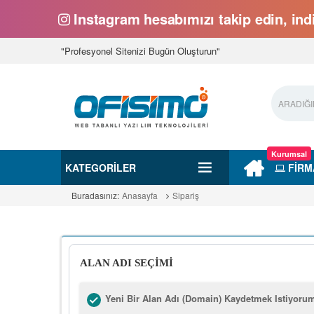
Instagram hesabımızı takip edin, indi
"Profesyonel Sitenizi Bugün Oluşturun"
Kurumsal
KATEGORILER
FİRM
Buradasınız:
Anasayfa
Sipariş
ALAN ADI SEÇİMİ
Yeni Bir Alan Adı (Domain) Kaydetmek Istiyoru