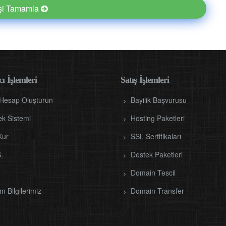
işi Tamamla
ı İşlemleri
Satış İşlemleri
 Hesap Oluşturun
Bayilik Başvurusu
ek Sistemi
Hosting Paketleri
Kur
SSL Sertifikaları
.
Destek Paketleri
Domain Tescil
im Bilgilerimiz
Domain Transfer