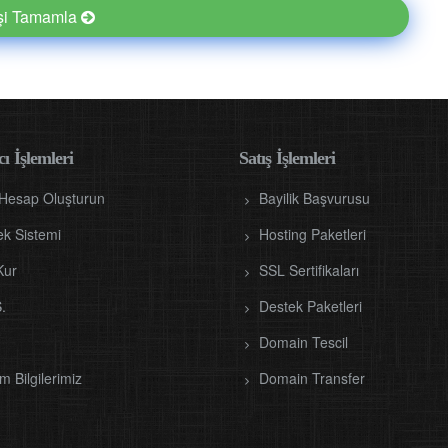
işi Tamamla
ı İşlemleri
Satış İşlemleri
 Hesap Oluşturun
Bayilik Başvurusu
ek Sistemi
Hosting Paketleri
Kur
SSL Sertifikaları
.
Destek Paketleri
Domain Tescil
im Bilgilerimiz
Domain Transfer