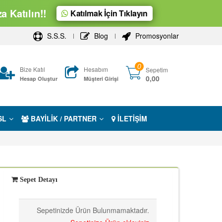
 Katılın!!
Katılmak İçin Tıklayın
S.S.S.
Blog
Promosyonlar
0
Bize Katıl
Hesabım
Sepetim
0,00
Hesap Oluştur
Müşteri Girişi
SL
BAYİLİK / PARTNER
İLETİŞİM
Sepet Detayı
Sepetinizde Ürün Bulunmamaktadır.