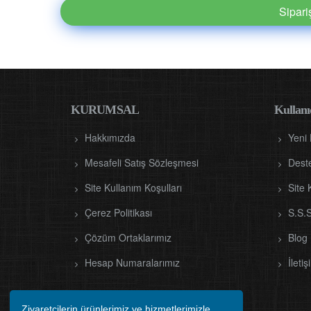
Sipar
KURUMSAL
Kullanıc
Hakkımızda
Yeni
Mesafeli Satış Sözleşmesi
Dest
Site Kullanım Koşulları
Site 
Çerez Politikası
S.S.S
Çözüm Ortaklarımız
Blog
Hesap Numaralarımız
İletiş
Ziyaretçilerin ürünlerimiz ve hizmetlerimizle