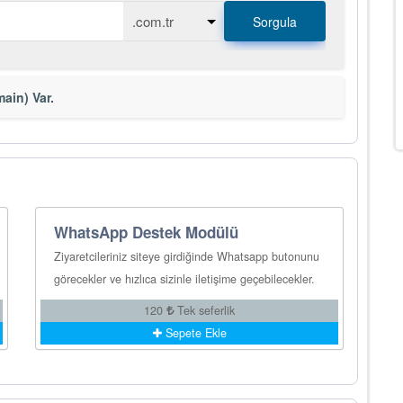
Sorgula
ain) Var.
WhatsApp Destek Modülü
Ziyaretcileriniz siteye girdiğinde Whatsapp butonunu
görecekler ve hızlıca sizinle iletişime geçebilecekler.
120
Tek seferlik
Sepete Ekle