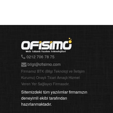
0212 706 78 75
bilgi@ofisimo.com
Firmamız BTK (Bilgi Teknoloji ve İletişim
Kurumu) Onaylı Ticari Amaçlı Hizmet
Veren Yer Sağlayıcı Firmasıdır.
Sitemizdeki tüm yazılımlar firmamızın
deneyimli ekibi tarafından
hazırlanmaktadır.