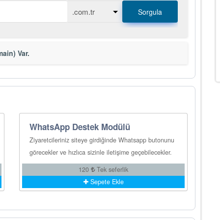
Sorgula
ain) Var.
WhatsApp Destek Modülü
Ziyaretcileriniz siteye girdiğinde Whatsapp butonunu
görecekler ve hızlıca sizinle iletişime geçebilecekler.
120
Tek seferlik
Sepete Ekle