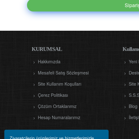
Sipar
KURUMSAL
Kullanıc
Hakkımızda
Yeni
Mesafeli Satış Sözleşmesi
Dest
Site Kullanım Koşulları
Site 
Çerez Politikası
S.S.S
Çözüm Ortaklarımız
Blog
Hesap Numaralarımız
İletiş
Ziyaretçilerin ürünlerimiz ve hizmetlerimizle