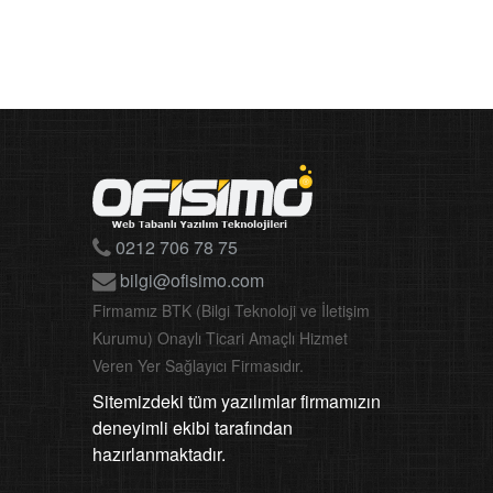
0212 706 78 75
bilgi@ofisimo.com
Firmamız BTK (Bilgi Teknoloji ve İletişim
Kurumu) Onaylı Ticari Amaçlı Hizmet
Veren Yer Sağlayıcı Firmasıdır.
Sitemizdeki tüm yazılımlar firmamızın
deneyimli ekibi tarafından
hazırlanmaktadır.