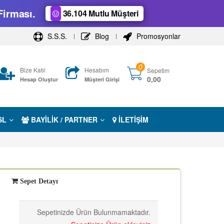
Firması.
36.104 Mutlu Müşteri
S.S.S.
Blog
Promosyonlar
0
Bize Katıl
Hesabım
Sepetim
0,00
Hesap Oluştur
Müşteri Girişi
SL
BAYİLİK / PARTNER
İLETİŞİM
Sepet Detayı
Sepetinizde Ürün Bulunmamaktadır.