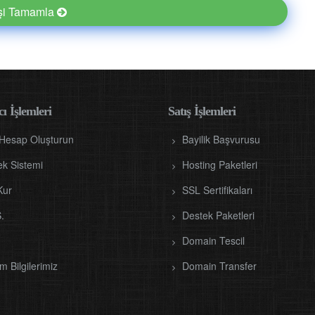
işi Tamamla
ı İşlemleri
Satış İşlemleri
 Hesap Oluşturun
Bayilik Başvurusu
ek Sistemi
Hosting Paketleri
Kur
SSL Sertifikaları
.
Destek Paketleri
Domain Tescil
im Bilgilerimiz
Domain Transfer