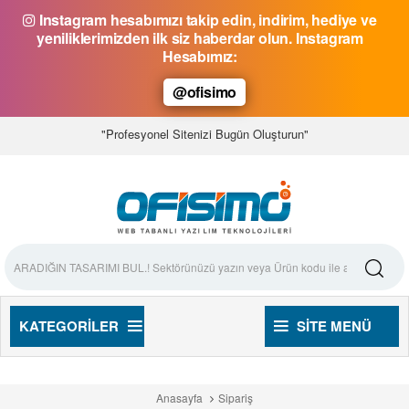
Instagram hesabımızı takip edin, indirim, hediye ve
yeniliklerimizden ilk siz haberdar olun. Instagram
Hesabımız:
@ofisimo
"Profesyonel Sitenizi Bugün Oluşturun"
KATEGORILER
SITE MENÜ
Anasayfa
Sipariş