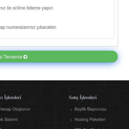
ınız ile online ödeme yapın
ap numaralarımız çıkacaktır.
işi Tamamla
ı İşlemleri
Satış İşlemleri
 Hesap Oluşturun
Bayilik Başvurusu
ek Sistemi
Hosting Paketleri