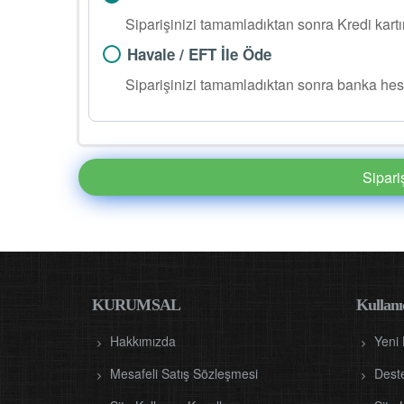
Siparişinizi tamamladıktan sonra Kredi kart
Havale / EFT İle Öde
Siparişinizi tamamladıktan sonra banka hes
Sipar
KURUMSAL
Kullanıc
Hakkımızda
Yeni
Mesafeli Satış Sözleşmesi
Dest