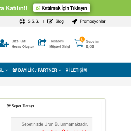
 Katılın!!
Katılmak İçin Tıklayın
S.S.S.
Blog
Promosyonlar
0
Bize Katıl
Hesabım
Sepetim
0,00
Hesap Oluştur
Müşteri Girişi
SL
BAYİLİK / PARTNER
İLETİŞİM
Sepet Detayı
Sepetinizde Ürün Bulunmamaktadır.