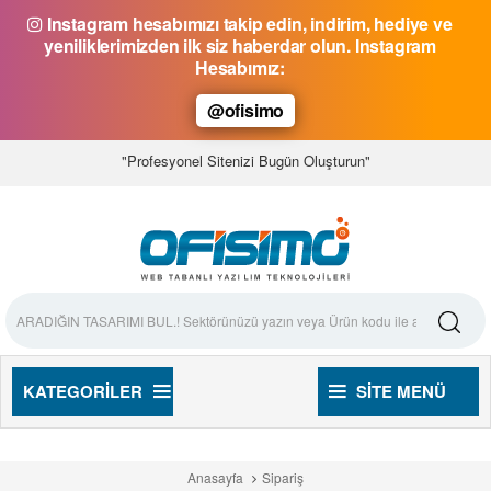
Instagram hesabımızı takip edin, indirim, hediye ve
yeniliklerimizden ilk siz haberdar olun. Instagram
Hesabımız:
@ofisimo
"Profesyonel Sitenizi Bugün Oluşturun"
KATEGORILER
SITE MENÜ
Anasayfa
Sipariş