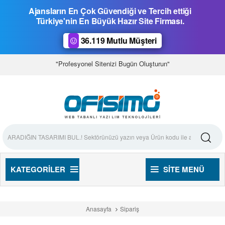
Ajansların En Çok Güvendiği ve Tercih ettiği
Türkiye'nin En Büyük Hazır Site Firması.
36.119 Mutlu Müşteri
"Profesyonel Sitenizi Bugün Oluşturun"
KATEGORILER
SITE MENÜ
Anasayfa
Sipariş