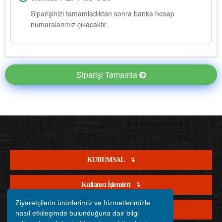
Siparişinizi tamamladıktan sonra banka hesap
numaralarımız çıkacaktır.
Siparişi Tamamla
KURUMSAL
Kullanıcı İşlemleri
Ziyaretçilerin ürünlerimiz ve hizmetlerimizle
Satış İşlemleri
nasıl etkileşimde bulunduğuna dair bilgi