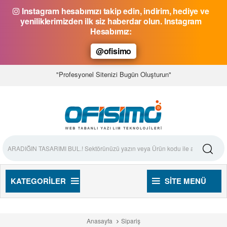
Instagram hesabımızı takip edin, indirim, hediye ve
yeniliklerimizden ilk siz haberdar olun. Instagram
Hesabımız:
@ofisimo
"Profesyonel Sitenizi Bugün Oluşturun"
KATEGORILER
SITE MENÜ
Anasayfa
Sipariş