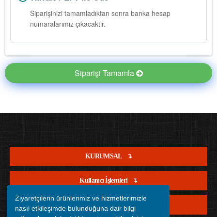
Siparişinizi tamamladıktan sonra banka hesap
numaralarımız çıkacaktır.
Siparişi Tamamla
KURUMSAL
Kullanıcı İşlemleri
Ziyaretçilerin ürünlerimiz ve hizmetlerimizle
Satış İşlemleri
nasıl etkileşimde bulunduğuna dair bilgi