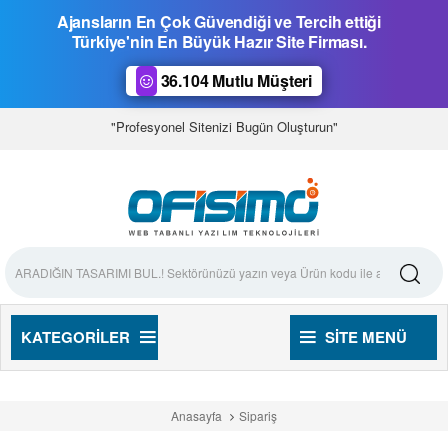
Ajansların En Çok Güvendiği ve Tercih ettiği
Türkiye'nin En Büyük Hazır Site Firması.
36.104 Mutlu Müşteri
"Profesyonel Sitenizi Bugün Oluşturun"
KATEGORILER
SITE MENÜ
Anasayfa
Sipariş