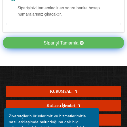
Siparişinizi tamamladıktan sonra banka hesap
numaralarımız çıkacaktır.
Siparişi Tamamla
KURUMSAL
Kullanıcı İşlemleri
Ziyaretçilerin ürünlerimiz ve hizmetlerimizle
Satış İşlemleri
nasıl etkileşimde bulunduğuna dair bilgi